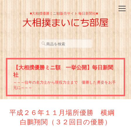
■大相撲優勝ミニ額販売サイト 毎日新聞社■
【大相撲優勝ミニ額 一挙公開】毎日新聞
社
～～～往年の名力士から現役力士まで 優勝した勇姿をお手
元に～～～
平成２６年１１月場所優勝 横綱
白鵬翔関（３２回目の優勝）