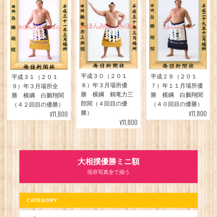
平成３０（２０１
平成２９（２０１
平成３１（２０１
８）年３月場所優
７）年１１月場所優
９）年３月場所全
勝 横綱 鶴竜力三
勝 横綱 白鵬翔関
勝 横綱 白鵬翔関
郎関（４回目の優
（４０回目の優勝）
（４２回目の優勝）
¥11,800
¥11,800
勝）
¥11,800
大相撲優勝ミニ額
現存写真全て揃う
CATEGORY