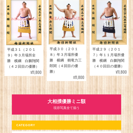
平成３０（２０１
平成２９（２０１
平成３１（２０１
８）年３月場所優
７）年１１月場所優
９）年３月場所全
勝 横綱 鶴竜力三
勝 横綱 白鵬翔関
勝 横綱 白鵬翔関
郎関（４回目の優
（４０回目の優勝）
（４２回目の優勝）
¥11,800
¥11,800
勝）
¥11,800
大相撲優勝ミニ額
現存写真全て揃う
CATEGORY