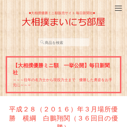
■大相撲優勝ミニ額販売サイト 毎日新聞社■
【大相撲優勝ミニ額 一挙公開】毎日新聞
社
～～～往年の名力士から現役力士まで 優勝した勇姿をお手
元に～～～
平成２８（２０１６）年３月場所優
勝 横綱 白鵬翔関（３６回目の優