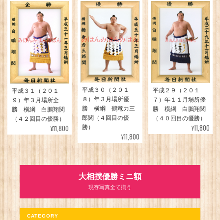
平成３０（２０１
平成２９（２０１
平成３１（２０１
８）年３月場所優
７）年１１月場所優
９）年３月場所全
勝 横綱 鶴竜力三
勝 横綱 白鵬翔関
勝 横綱 白鵬翔関
郎関（４回目の優
（４０回目の優勝）
（４２回目の優勝）
¥11,800
¥11,800
勝）
¥11,800
大相撲優勝ミニ額
現存写真全て揃う
CATEGORY