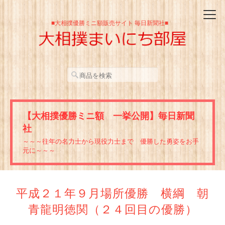
■大相撲優勝ミニ額販売サイト 毎日新聞社■
【大相撲優勝ミニ額 一挙公開】毎日新聞
社
～～～往年の名力士から現役力士まで 優勝した勇姿をお手
元に～～～
平成２１年９月場所優勝 横綱 朝
青龍明徳関（２４回目の優勝）