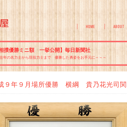
HOME
ABOUT
相撲優勝ミニ額 一挙公開】毎日新聞社
往年の名力士から現役力士まで 優勝した勇姿をお手元に～～～
成９年９月場所優勝 横綱 貴乃花光司関