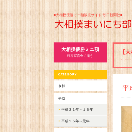
■大相撲優勝ミニ額販売サイト 毎日新聞社■
大相撲優勝ミニ額
【大
現存写真全て揃う
～～～
CATEGORY
令和
平
平成
平成３１年～１６年
平成１５年～元年