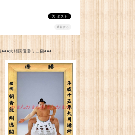
通報する
●●●大相撲優勝ミニ額●●●