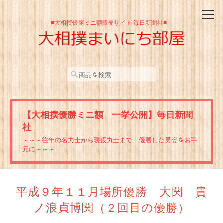
■大相撲優勝ミニ額販売サイト 毎日新聞社■
【大相撲優勝ミニ額 一挙公開】毎日新聞
社
～～～往年の名力士から現役力士まで 優勝した勇姿をお手
元に～～～
平成９年１１月場所優勝 大関 貴
ノ浪貞博関（２回目の優勝）