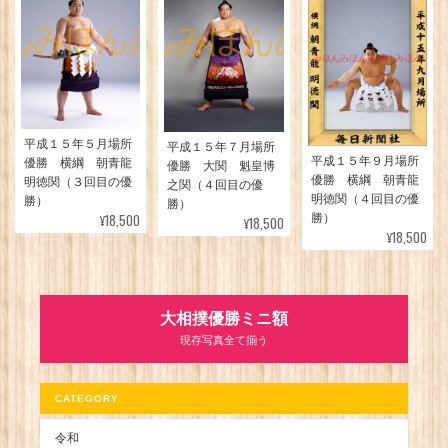
平成１５年５月場所
平成１５年７月場所
平成１５年９月場所
優勝 横綱 朝青龍
優勝 大関 魁皇博
優勝 横綱 朝青龍
明徳関（３回目の優
之関（４回目の優
明徳関（４回目の優
勝）
勝）
¥18,500
勝）
¥18,500
¥18,500
大相撲優勝ミニ額
現存写真全て揃う
CATEGORY
令和