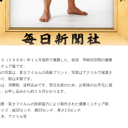
１０（１９９８）年１１月場所で優勝した、前頭 琴錦功宗関の優勝
ニチュア版です。
額の写真は、富士フイルムの高級プリント、写真はアクリルで保護さ
おり、額は木製です。
格は、消費税、送料込みです。受注生産のため、お客様のお手元に届
は、お申し込みから約１カ月かかります。
概要：富士フイルムの技術協力により製作された優勝ミニチュア額
イズ：縦32センチ、横23センチ、厚さ1.5センチ
：木、アクリル等