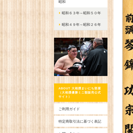
昭和
昭和６３年～昭和５０年
昭和４９年～昭和２６年
ABOUT 大相撲まいにち部屋
（大相撲優勝ミニ額販売公式
サイト）
ご利用ガイド
特定商取引法に基づく表記