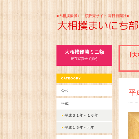
■大相撲優勝ミニ額販売サイト 毎日新聞社■
大相撲優勝ミニ額
【大
現存写真全て揃う
～～～
CATEGORY
令和
平
平成
平成３１年～１６年
平成１５年～元年