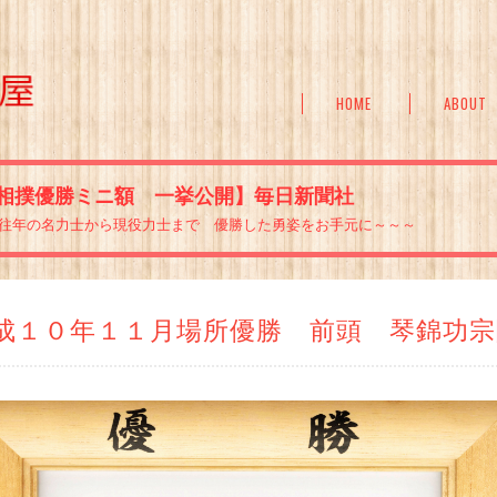
HOME
ABOUT
相撲優勝ミニ額 一挙公開】毎日新聞社
往年の名力士から現役力士まで 優勝した勇姿をお手元に～～～
成１０年１１月場所優勝 前頭 琴錦功宗