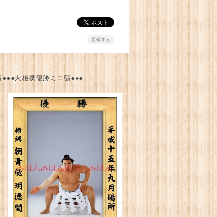
通報する
●●●大相撲優勝ミニ額●●●