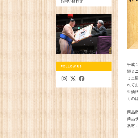
お問い合わせ
平成
FOLLOW US
額ミ
ミニ
れて
※価
くの
商品
商品サ
素材