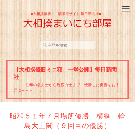
■大相撲優勝ミニ額販売サイト 毎日新聞社■
【大相撲優勝ミニ額 一挙公開】毎日新聞
社
～～～往年の名力士から現役力士まで 優勝した勇姿をお手
元に～～～
昭和５１年７月場所優勝 横綱 輪
島大士関（９回目の優勝）