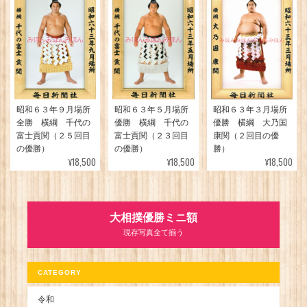
昭和６３年３月場所
昭和６３年９月場所
昭和６３年５月場所
優勝 横綱 大乃国
全勝 横綱 千代の
優勝 横綱 千代の
康関（２回目の優
富士貢関（２５回目
富士貢関（２３回目
勝）
の優勝）
の優勝）
¥18,500
¥18,500
¥18,500
大相撲優勝ミニ額
現存写真全て揃う
CATEGORY
令和