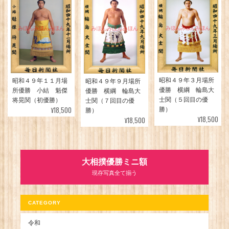
昭和４９年３月場所
昭和４９年１１月場
昭和４９年９月場所
優勝 横綱 輪島大
所優勝 小結 魁傑
優勝 横綱 輪島大
士関（５回目の優
将晃関（初優勝）
士関（７回目の優
¥18,500
勝）
勝）
¥18,500
¥18,500
大相撲優勝ミニ額
現存写真全て揃う
CATEGORY
令和