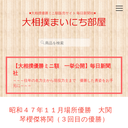
■大相撲優勝ミニ額販売サイト 毎日新聞社■
【大相撲優勝ミニ額 一挙公開】毎日新聞
社
～～～往年の名力士から現役力士まで 優勝した勇姿をお手
元に～～～
昭和４７年１１月場所優勝 大関
琴櫻傑将関（３回目の優勝）