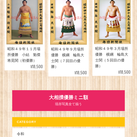
昭和４９年３月場所
昭和４９年１１月場
昭和４９年９月場所
優勝 横綱 輪島大
所優勝 小結 魁傑
優勝 横綱 輪島大
士関（５回目の優
将晃関（初優勝）
士関（７回目の優
¥18,500
勝）
勝）
¥18,500
¥18,500
大相撲優勝ミニ額
現存写真全て揃う
CATEGORY
令和