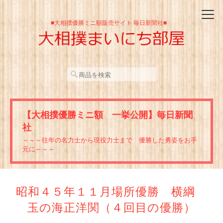
■大相撲優勝ミニ額販売サイト 毎日新聞社■
【大相撲優勝ミニ額 一挙公開】毎日新聞
社
～～～往年の名力士から現役力士まで 優勝した勇姿をお手
元に～～～
昭和４５年１１月場所優勝 横綱
玉の海正洋関（４回目の優勝）