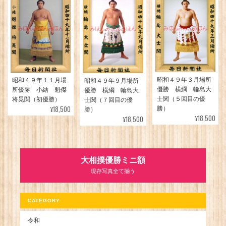
昭和４９年３月場所
昭和４９年１１月場
昭和４９年９月場所
優勝 横綱 輪島大
所優勝 小結 魁傑
優勝 横綱 輪島大
士関（５回目の優
将晃関（初優勝）
士関（７回目の優
¥18,500
勝）
勝）
¥18,500
¥18,500
大相撲優勝ミニ額
現存写真全て揃う
CATEGORY
令和