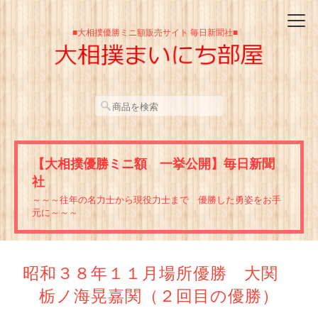
■大相撲優勝ミニ額販売サイト 毎日新聞社■
【大相撲優勝ミニ額 一挙公開】毎日新聞
社
～～～往年の名力士から現役力士まで 優勝した勇姿をお手
元に～～～
昭和３８年１１月場所優勝 大関
栃ノ海晃嘉関（２回目の優勝）