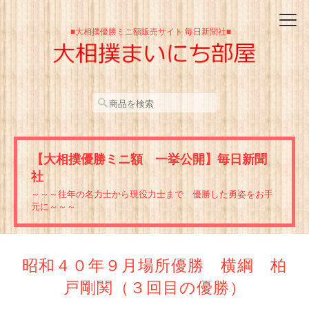
■大相撲優勝ミニ額販売サイト 毎日新聞社■
【大相撲優勝ミニ額 一挙公開】毎日新聞
社
～～～往年の名力士から現役力士まで 優勝した勇姿をお手
元に～～～
昭和４０年９月場所優勝 横綱 柏
戸剛関（３回目の優勝）