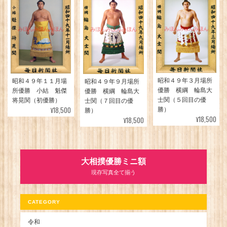
昭和４９年３月場所
昭和４９年１１月場
昭和４９年９月場所
優勝 横綱 輪島大
所優勝 小結 魁傑
優勝 横綱 輪島大
士関（５回目の優
将晃関（初優勝）
士関（７回目の優
¥18,500
勝）
勝）
¥18,500
¥18,500
大相撲優勝ミニ額
現存写真全て揃う
CATEGORY
令和