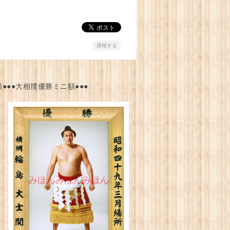
通報する
●●●大相撲優勝ミニ額●●●