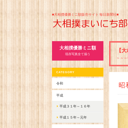
■大相撲優勝ミニ額販売サイト 毎日新聞社■
大相撲優勝ミニ額
【大
現存写真全て揃う
～～～
CATEGORY
令和
昭
平成
平成３１年～１６年
平成１５年～元年