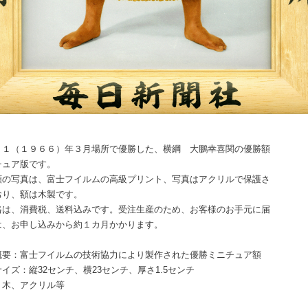
４１（１９６６）年３月場所で優勝した、横綱 大鵬幸喜関の優勝額
チュア版です。
額の写真は、富士フイルムの高級プリント、写真はアクリルで保護さ
おり、額は木製です。
格は、消費税、送料込みです。受注生産のため、お客様のお手元に届
は、お申し込みから約１カ月かかります。
概要：富士フイルムの技術協力により製作された優勝ミニチュア額
イズ：縦32センチ、横23センチ、厚さ1.5センチ
：木、アクリル等