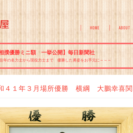
HOME
ABOUT
相撲優勝ミニ額 一挙公開】毎日新聞社
往年の名力士から現役力士まで 優勝した勇姿をお手元に～～～
和４１年３月場所優勝 横綱 大鵬幸喜関