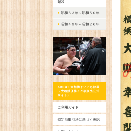
昭和
昭和６３年～昭和５０年
昭和４９年～昭和２６年
ABOUT 大相撲まいにち部屋
（大相撲優勝ミニ額販売公式
サイト）
ご利用ガイド
特定商取引法に基づく表記