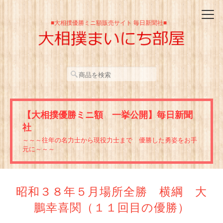
■大相撲優勝ミニ額販売サイト 毎日新聞社■
【大相撲優勝ミニ額 一挙公開】毎日新聞
社
～～～往年の名力士から現役力士まで 優勝した勇姿をお手
元に～～～
昭和３８年５月場所全勝 横綱 大
鵬幸喜関（１１回目の優勝）