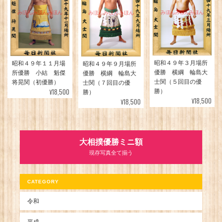
昭和４９年３月場所
昭和４９年１１月場
昭和４９年９月場所
優勝 横綱 輪島大
所優勝 小結 魁傑
優勝 横綱 輪島大
士関（５回目の優
将晃関（初優勝）
士関（７回目の優
¥18,500
勝）
勝）
¥18,500
¥18,500
大相撲優勝ミニ額
現存写真全て揃う
CATEGORY
令和
平成