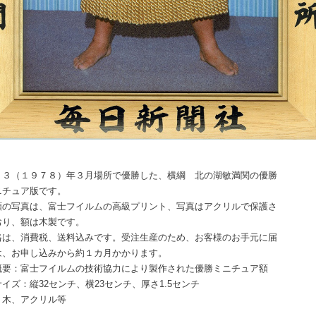
５３（１９７８）年３月場所で優勝した、横綱 北の湖敏満関の優勝
ニチュア版です。
額の写真は、富士フイルムの高級プリント、写真はアクリルで保護さ
おり、額は木製です。
格は、消費税、送料込みです。受注生産のため、お客様のお手元に届
は、お申し込みから約１カ月かかります。
概要：富士フイルムの技術協力により製作された優勝ミニチュア額
イズ：縦32センチ、横23センチ、厚さ1.5センチ
：木、アクリル等