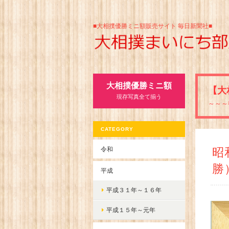
■大相撲優勝ミニ額販売サイト 毎日新聞社■
大相撲優勝ミニ額
【大
現存写真全て揃う
～～～
CATEGORY
令和
昭
勝
平成
平成３１年～１６年
平成１５年～元年