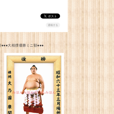
通報する
●●●大相撲優勝ミニ額●●●