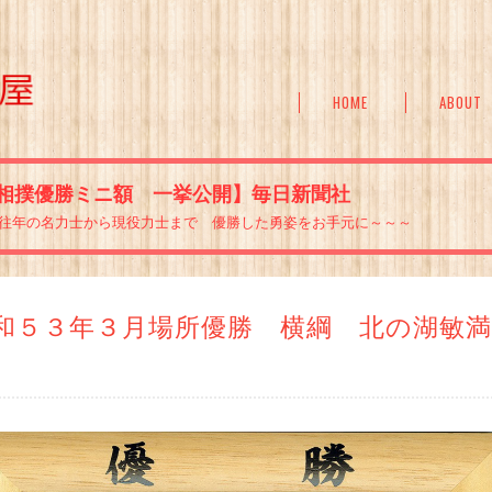
HOME
ABOUT
相撲優勝ミニ額 一挙公開】毎日新聞社
往年の名力士から現役力士まで 優勝した勇姿をお手元に～～～
和５３年３月場所優勝 横綱 北の湖敏
）