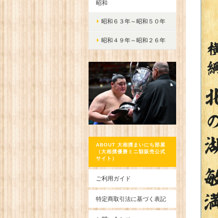
昭和
昭和６３年～昭和５０年
昭和４９年～昭和２６年
ABOUT 大相撲まいにち部屋
（大相撲優勝ミニ額販売公式
サイト）
ご利用ガイド
特定商取引法に基づく表記