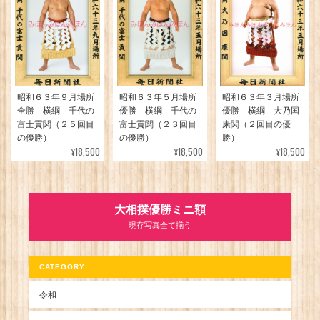
昭和６３年３月場所
昭和６３年９月場所
昭和６３年５月場所
優勝 横綱 大乃国
全勝 横綱 千代の
優勝 横綱 千代の
康関（２回目の優
富士貢関（２５回目
富士貢関（２３回目
勝）
の優勝）
の優勝）
¥18,500
¥18,500
¥18,500
大相撲優勝ミニ額
現存写真全て揃う
CATEGORY
令和