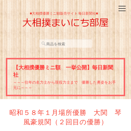
■大相撲優勝ミニ額販売サイト 毎日新聞社■
【大相撲優勝ミニ額 一挙公開】毎日新聞
社
～～～往年の名力士から現役力士まで 優勝した勇姿をお手
元に～～～
昭和５８年１月場所優勝 大関 琴
風豪規関（２回目の優勝）