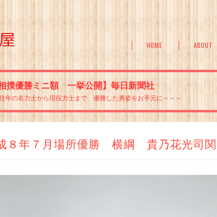
HOME
ABOUT
相撲優勝ミニ額 一挙公開】毎日新聞社
往年の名力士から現役力士まで 優勝した勇姿をお手元に～～～
成８年７月場所優勝 横綱 貴乃花光司関