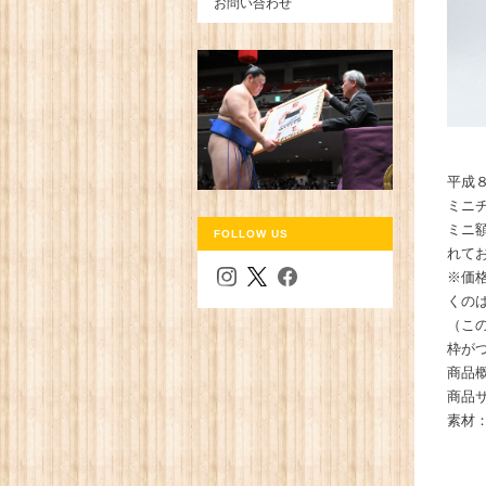
お問い合わせ
平成
ミニ
ミニ
FOLLOW US
れて
※価
くの
（こ
枠が
商品
商品サ
素材