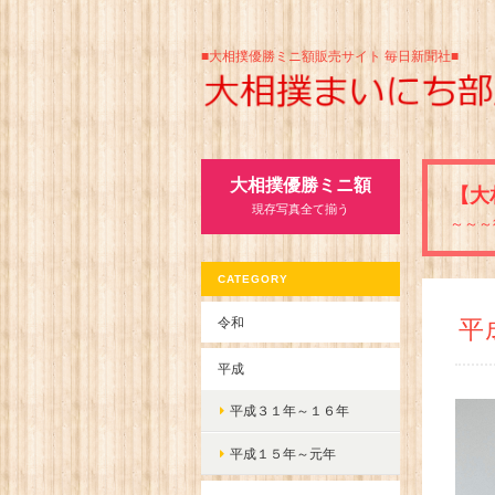
■大相撲優勝ミニ額販売サイト 毎日新聞社■
大相撲優勝ミニ額
【大
現存写真全て揃う
～～～
CATEGORY
令和
平
平成
平成３１年～１６年
平成１５年～元年