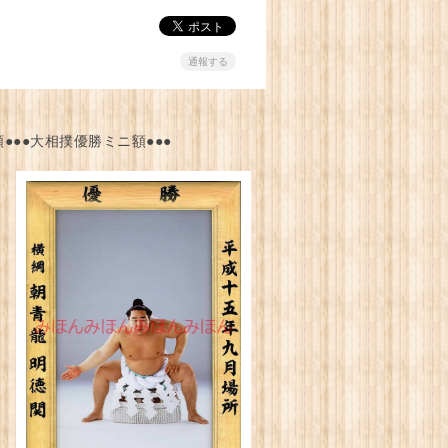
通報する
●●●大相撲優勝ミニ額●●●