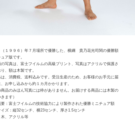
８（１９９６）年７月場所で優勝した、横綱 貴乃花光司関の優勝額
チュア版です。
額の写真は、富士フイルムの高級プリント、写真はアクリルで保護さ
おり、額は木製です。
格は、消費税、送料込みです。受注生産のため、お客様のお手元に届
は、お申し込みから約１カ月かかります。
の商品のみほん写真には枠がありません。お届けする商品には木製の
つきます）
概要：富士フイルムの技術協力により製作された優勝ミニチュア額
イズ：縦32センチ、横23センチ、厚さ1.5センチ
：木、アクリル等