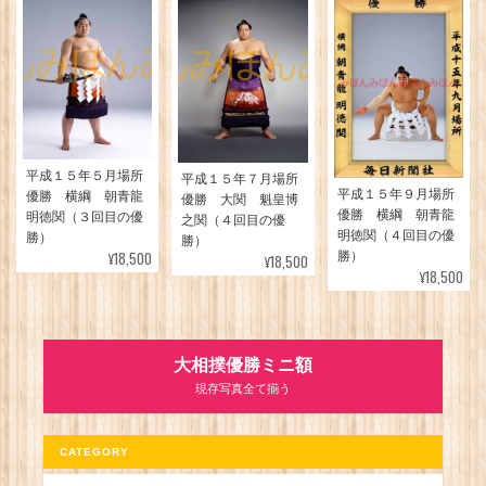
平成１５年５月場所
平成１５年７月場所
平成１５年９月場所
優勝 横綱 朝青龍
優勝 大関 魁皇博
優勝 横綱 朝青龍
明徳関（３回目の優
之関（４回目の優
明徳関（４回目の優
勝）
勝）
¥18,500
勝）
¥18,500
¥18,500
大相撲優勝ミニ額
現存写真全て揃う
CATEGORY