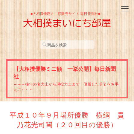
■大相撲優勝ミニ額販売サイト 毎日新聞社■
【大相撲優勝ミニ額 一挙公開】毎日新聞
社
～～～往年の名力士から現役力士まで 優勝した勇姿をお手
元に～～～
平成１０年９月場所優勝 横綱 貴
乃花光司関（２０回目の優勝）