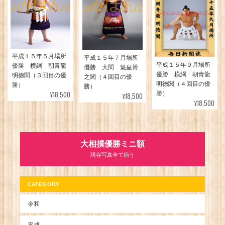
平成１５年５月場所
平成１５年７月場所
平成１５年９月場所
優勝 横綱 朝青龍
優勝 大関 魁皇博
優勝 横綱 朝青龍
明徳関（３回目の優
之関（４回目の優
明徳関（４回目の優
勝）
勝）
¥18,500
勝）
¥18,500
¥18,500
大相撲優勝ミニ額
現存写真全て揃う
CATEGORY
令和
平成