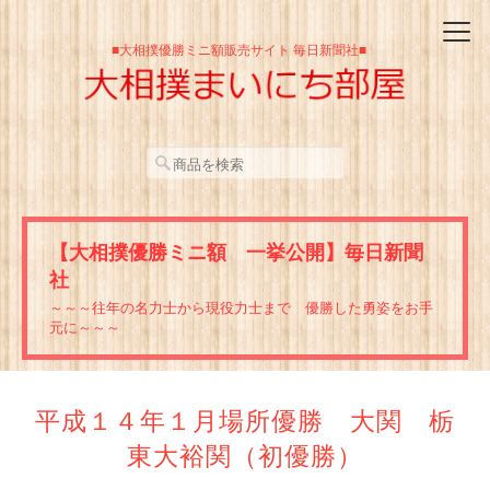
■大相撲優勝ミニ額販売サイト 毎日新聞社■
【大相撲優勝ミニ額 一挙公開】毎日新聞
社
～～～往年の名力士から現役力士まで 優勝した勇姿をお手
元に～～～
平成１４年１月場所優勝 大関 栃
東大裕関（初優勝）