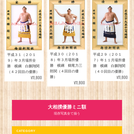
平成３０（２０１
平成２９（２０１
平成３１（２０１
８）年３月場所優
７）年１１月場所優
９）年３月場所全
勝 横綱 鶴竜力三
勝 横綱 白鵬翔関
勝 横綱 白鵬翔関
郎関（４回目の優
（４０回目の優勝）
（４２回目の優勝）
¥11,800
¥11,800
勝）
¥11,800
大相撲優勝ミニ額
現存写真全て揃う
CATEGORY