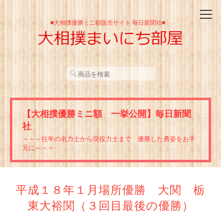
■大相撲優勝ミニ額販売サイト 毎日新聞社■
【大相撲優勝ミニ額 一挙公開】毎日新聞
社
～～～往年の名力士から現役力士まで 優勝した勇姿をお手
元に～～～
平成１８年１月場所優勝 大関 栃
東大裕関（３回目最後の優勝）